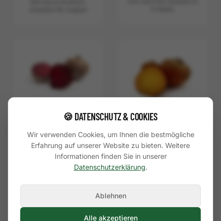
Zart und mild, saisonal im
Würzig-aromatisch,
Frühjahr
klassisch für Suppen
ROTE BEETE
🍪 DATENSCHUTZ & COOKIES
GELBE BEETE
Klassisch erdiger
Mild-süßlich, farbenfroh
Geschmack, vielseitig
Wir verwenden Cookies, um Ihnen die bestmögliche
und dekorativ
Erfahrung auf unserer Website zu bieten. Weitere
Informationen finden Sie in unserer
Datenschutzerklärung
.
Ablehnen
Alle akzeptieren