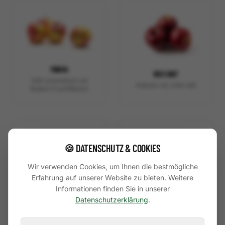
PINOVA
RED CHIEF
Süß-aromatisch mit
Intensiv rot, mild-süß
festem Fruchtfleisch
🍪 DATENSCHUTZ & COOKIES
Wir verwenden Cookies, um Ihnen die bestmögliche
Erfahrung auf unserer Website zu bieten. Weitere
Informationen finden Sie in unserer
Datenschutzerklärung
.
RUBINETTE
TOPAZ