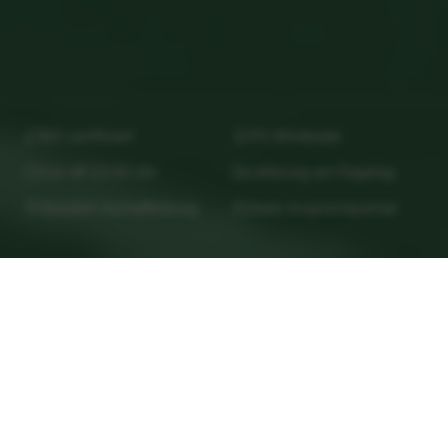
BIO zertifiziert
IFS Wholesale
Cut-off 22:00 Uhr
Lieferung am Folgetag
Standort Aschaffenburg
Feste Ansprechpartner
FÜR PROFIS
UNSERE
ZIELGRUPPEN