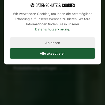
FÜR PROFIS
🍪 DATENSCHUTZ & COOKIES
Wir verwenden Cookies, um Ihnen die bestmögliche
Modernes Frischezentrum in Aschaffenburg.
Erfahrung auf unserer Website zu bieten. Weitere
Informationen finden Sie in unserer
Tiefes Sortiment mit über 800 Artikeln,
Datenschutzerklärung
.
regionale & europaweite Zulieferer, fester
Ansprechpartner für Gastronomie & Handel.
Ablehnen
Alle akzeptieren
Neukunde werden
→
Probelieferung anfragen
→