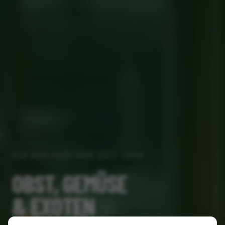
IHR B2B PARTNER SEIT 1949
OBST, GEMÜSE
& EXOTEN